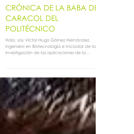
CRÓNICA DE LA BABA DE
CARACOL DEL
POLITÉCNICO
Hola, soy Víctor Hugo Gómez Hernández,
ingeniero en Biotecnología e iniciador de la
investigación de las aplicaciones de la
limacina de...