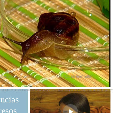
ileh.mx@gmail.com
Tel.: 55 8661 6861 Wh
HeliXileH® (antes Heliderm México) Biocosmética Integral / E-Empresarios de Origen Pol
ncias
resos