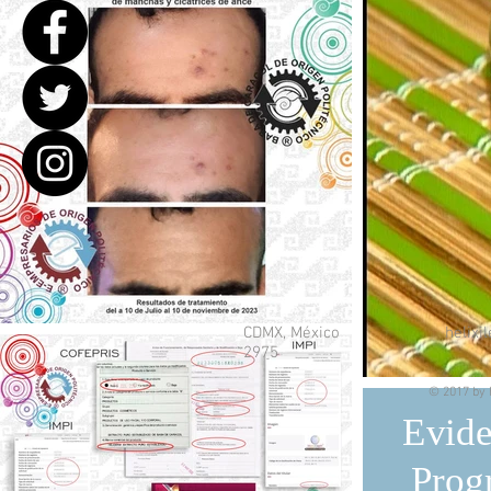
CDMX, México
helix
2975
© 2017 by 
Evide
Prog