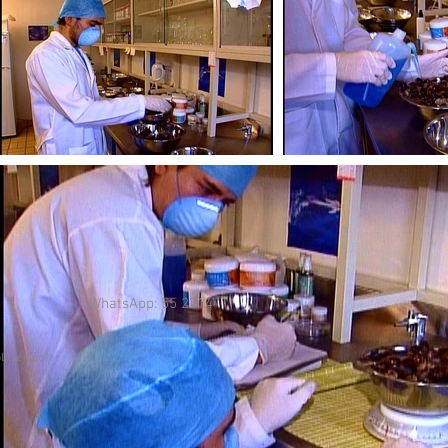
atsApp: 55 2714
itécnico®.